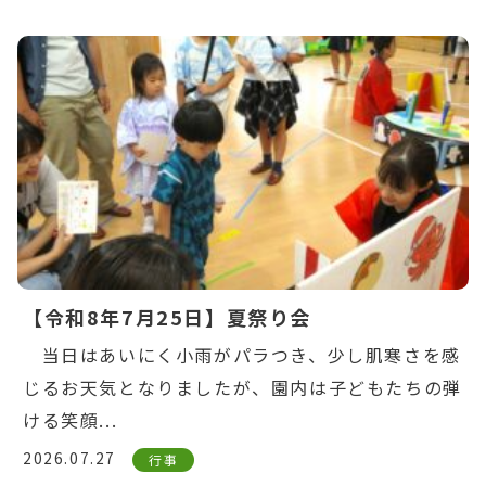
Warning
: Undefined variable $post_id in
/home/ikuyoukai/ikuyoukai.jp/public_html/ao
content/themes/aoba/lib/include/news-
box.php
on line
7
【令和8年7月25日】夏祭り会
当日はあいにく小雨がパラつき、少し肌寒さを感
じるお天気となりましたが、園内は子どもたちの弾
ける笑顔...
2026.07.27
行事