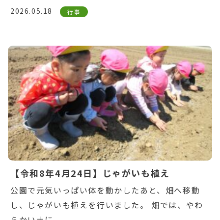
2026.05.18
行事
Warning
: Undefined variable $post_id in
/home/ikuyoukai/ikuyoukai.jp/public_html/ao
content/themes/aoba/lib/include/news-
box.php
on line
7
【令和8年4月24日】じゃがいも植え
公園で元気いっぱい体を動かしたあと、畑へ移動
し、じゃがいも植えを行いました。 畑では、やわ
らかい土に...