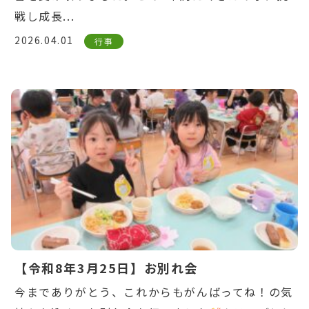
戦し成長...
2026.04.01
行事
Warning
: Undefined variable $post_id in
/home/ikuyoukai/ikuyoukai.jp/public_html/ao
content/themes/aoba/lib/include/news-
box.php
on line
7
【令和8年3月25日】お別れ会
今までありがとう、これからもがんばってね！の気