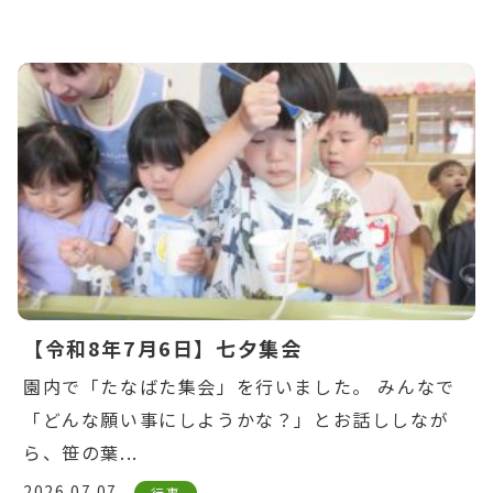
Warning
: Undefined variable $post_id in
/home/ikuyoukai/ikuyoukai.jp/public_html/ao
content/themes/aoba/lib/include/news-
box.php
on line
7
【令和8年7月6日】七夕集会
園内で「たなばた集会」を行いました。 みんなで
「どんな願い事にしようかな？」とお話ししなが
ら、笹の葉...
2026.07.07
行事