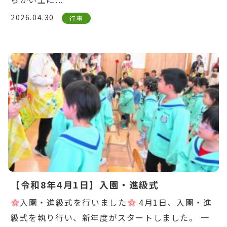
2026.04.30
行事
Warning
: Undefined variable $post_id in
/home/ikuyoukai/ikuyoukai.jp/public_html/ao
content/themes/aoba/lib/include/news-
box.php
on line
7
【令和8年4月1日】入園・進級式
入園・進級式を行いました
4月1日、入園・進
級式を執り行い、新年度がスタートしました。 一