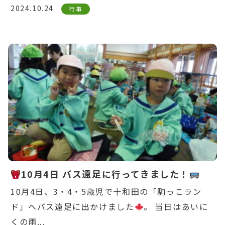
2024.10.24
行事
Warning
: Undefined variable $post_id in
/home/ikuyoukai/ikuyoukai.jp/public_html/ao
content/themes/aoba/lib/include/news-
box.php
on line
7
10月4日 バス遠足に行ってきました！
10月4日、3・4・5歳児で十和田の「駒っこラン
ド」へバス遠足に出かけました
。 当日はあいに
くの雨...