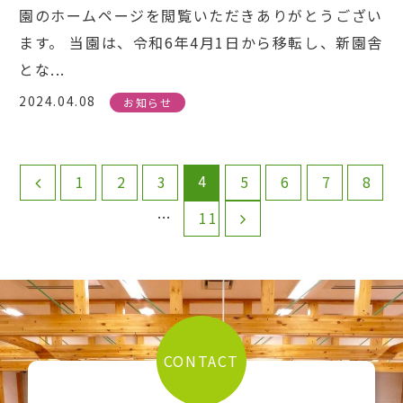
園のホームページを閲覧いただきありがとうござい
ます。 当園は、令和6年4月1日から移転し、新園舎
とな...
2024.04.08
お知らせ
4
1
2
3
5
6
7
8
…
11
CONTACT