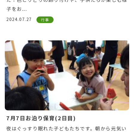
子をお...
2024.07.27
行事
Warning
: Undefined variable $post_id in
/home/ikuyoukai/ikuyoukai.jp/public_html/ao
content/themes/aoba/lib/include/news-
box.php
on line
7
7月7日お泊り保育(2日目)
夜はぐっすり眠れた子どもたちです。朝から元気い