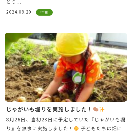
とり...
2024.09.20
行事
Warning
: Undefined variable $post_id in
/home/ikuyoukai/ikuyoukai.jp/public_html/ao
content/themes/aoba/lib/include/news-
box.php
on line
7
じゃがいも堀りを実施しました！
8月26日、当初23日に予定していた『じゃがいも堀
り』を無事に実施しました！
子どもたちは畑に