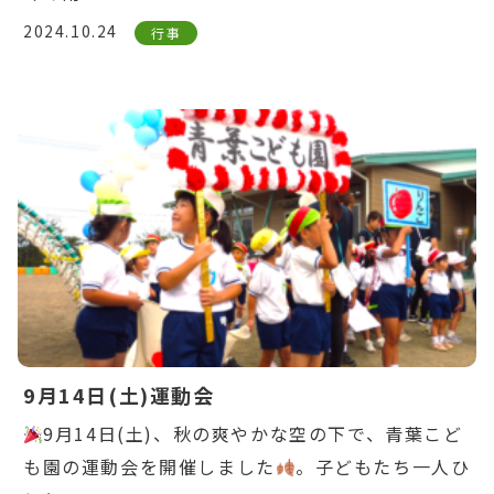
2024.10.24
行事
Warning
: Undefined variable $post_id in
/home/ikuyoukai/ikuyoukai.jp/public_html/ao
content/themes/aoba/lib/include/news-
box.php
on line
7
9月14日(土)運動会
9月14日(土)、秋の爽やかな空の下で、青葉こど
も園の運動会を開催しました
。子どもたち一人ひ