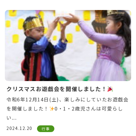
Warning
: Undefined variable $post_id in
/home/ikuyoukai/ikuyoukai.jp/public_html/ao
content/themes/aoba/lib/include/news-
box.php
on line
7
クリスマスお遊戯会を開催しました！
令和6年12月14日(土)、楽しみにしていたお遊戯会
を開催しました！
0・1・2歳児さんは可愛らし
い...
2024.12.20
行事