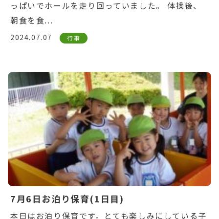
っぱいでホールを走り回っていました。 体操後、
朝食を食...
2024.07.07
行事
Warning
: Undefined variable $post_id in
/home/ikuyoukai/ikuyoukai.jp/public_html/ao
content/themes/aoba/lib/include/news-
box.php
on line
7
7月6日お泊り保育(1日目)
本日はお泊り保育です。とても楽しみにしている子