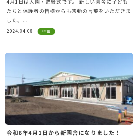
4月1日は入園・進級式です。 新しい園舎に子ども
たちと保護者の皆様からも感動の言葉をいただきま
した。...
2024.04.08
行事
Warning
: Undefined variable $post_id in
/home/ikuyoukai/ikuyoukai.jp/public_html/ao
content/themes/aoba/lib/include/news-
box.php
on line
7
令和6年4月1日から新園舎になりました！