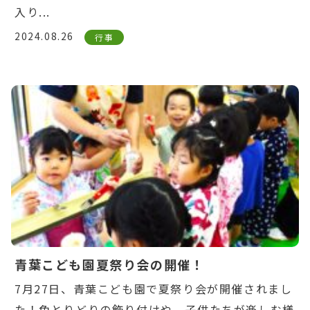
入り...
2024.08.26
行事
Warning
: Undefined variable $post_id in
/home/ikuyoukai/ikuyoukai.jp/public_html/ao
content/themes/aoba/lib/include/news-
box.php
on line
7
青葉こども園夏祭り会の開催！
7月27日、青葉こども園で夏祭り会が開催されまし
た！色とりどりの飾り付けや、子供たちが楽しむ様