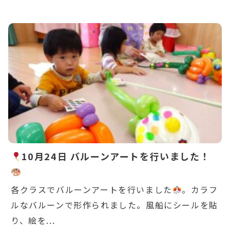
Warning
: Undefined variable $post_id in
/home/ikuyoukai/ikuyoukai.jp/public_html/ao
content/themes/aoba/lib/include/news-
box.php
on line
7
10月24日 バルーンアートを行いました！
各クラスでバルーンアートを行いました
。カラフ
ルなバルーンで形作られました。風船にシールを貼
り、絵を...