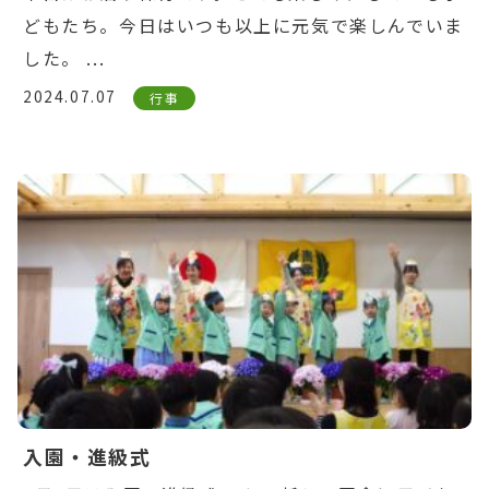
どもたち。今日はいつも以上に元気で楽しんでいま
した。 ...
2024.07.07
行事
Warning
: Undefined variable $post_id in
/home/ikuyoukai/ikuyoukai.jp/public_html/ao
content/themes/aoba/lib/include/news-
box.php
on line
7
入園・進級式