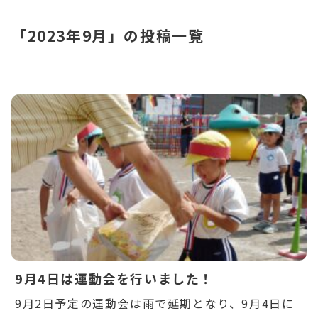
「2023年9月」の投稿一覧
Warning
: Undefined variable $post_id in
/home/ikuyoukai/ikuyoukai.jp/public_html/ao
content/themes/aoba/lib/include/news-
box.php
on line
7
9月4日は運動会を行いました！
9月2日予定の運動会は雨で延期となり、9月4日に