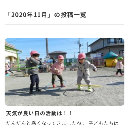
「2020年11月」の投稿一覧
Warning
: Undefined variable $post_id in
/home/ikuyoukai/ikuyoukai.jp/public_html/ao
content/themes/aoba/lib/include/news-
box.php
on line
7
天気が良い日の活動は！！
だんだんと寒くなってきましたね。 子どもたちは